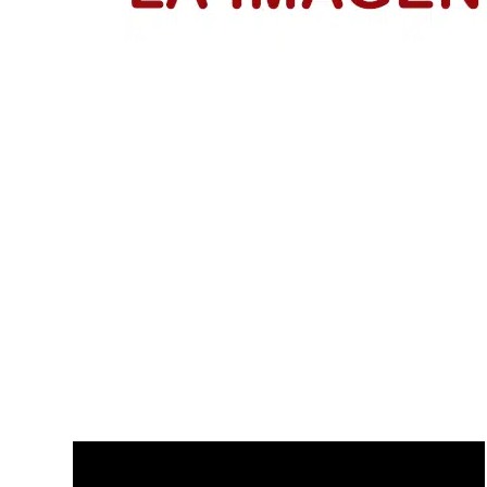
IsraAID Colombia fortalece a 53 emp
Emprendedores reciben su certificación del programa Me
LEER MÁS
Disfruta de nuestros últimos Vídeo