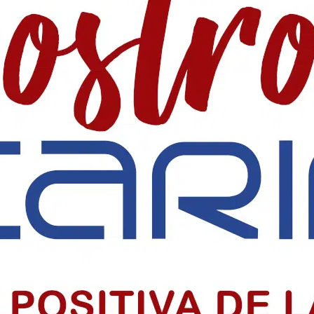
 SociaI en Colombia
 precio alto por informar, pero su labor sigue sosteniendo la democr
iclo sacramental del centenario
o sacramental del centenario de la Parroquia Chiquinquirá en Barranquil