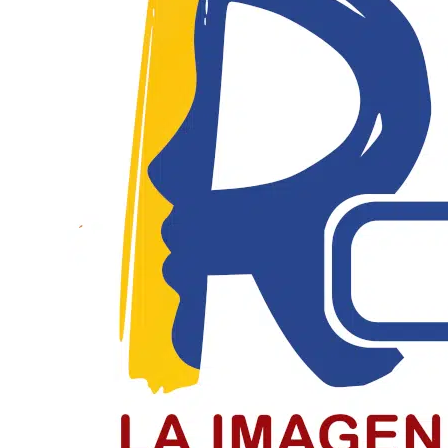
El Día del Periodista y Comunicador
El periodista y comunicador social en Colombia paga un
LEER MÁS
Jóvenes de Chiquinquirá cierran el c
Jóvenes recibieron la confirmación en el cierre del cicl
LEER MÁS