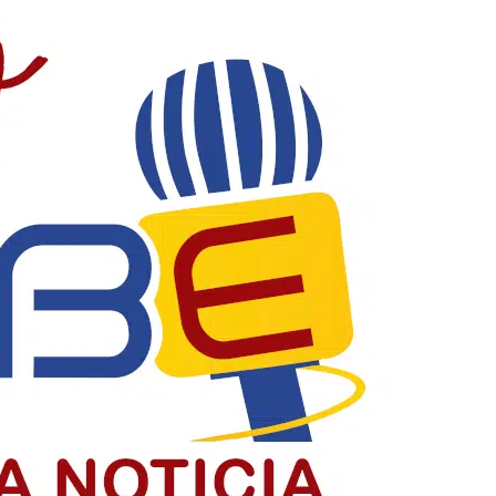
acia y construyendo país
la