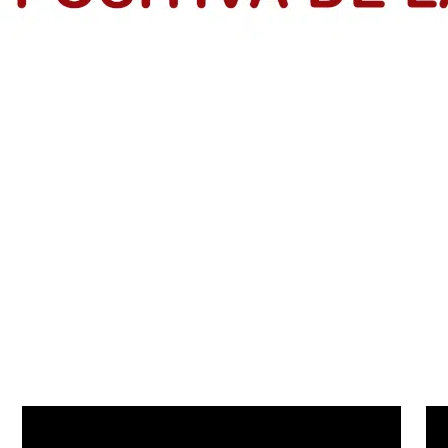
rendedores en el Atlántico
dios de Vida de IsraAID Colombia, tras finalizar formación con la p
s: