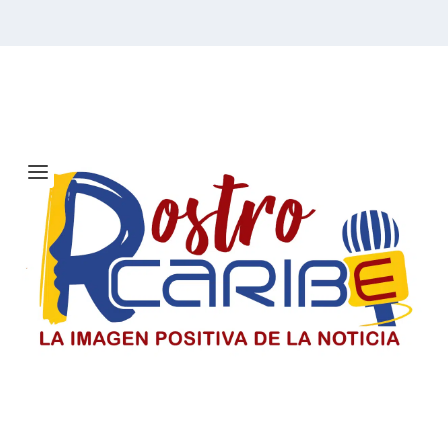
Etiqueta:
Colombo
venezolano
Solicitan investigar a Viagogo y
venta de entradas para el concierto
de Ricardo Montaner en Barranquilla