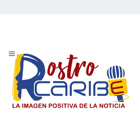
Etiqueta:
periodista
venezolano
Solicitan investigar a Viagogo y
venta de entradas para el concierto
de Ricardo Montaner en Barranquilla