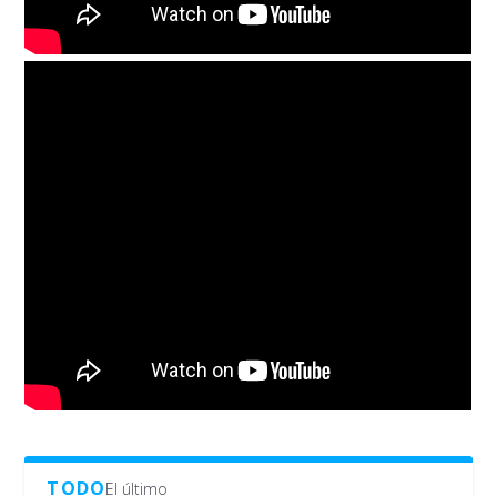
TODO
El último