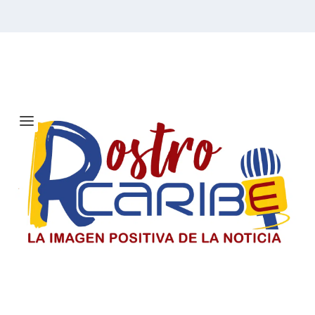
Etiqueta:
Solidaridad
Solicitan investigar a Viagogo y
venta de entradas para el concierto
de Ricardo Montaner en Barranquilla
Consumidores alertan sobre la compra de entradas en